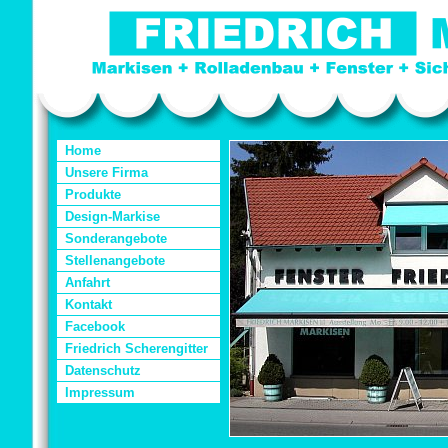
Home
Unsere Firma
Produkte
Design-Markise
Sonderangebote
Stellenangebote
Anfahrt
Kontakt
Facebook
Friedrich Scherengitter
Datenschutz
Impressum